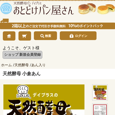
検索
ログイン
ようこそ、ゲスト様
ショップ 新規会員登録
ホーム
/
天然酵母
/
あん入り
天然酵母 小倉あん